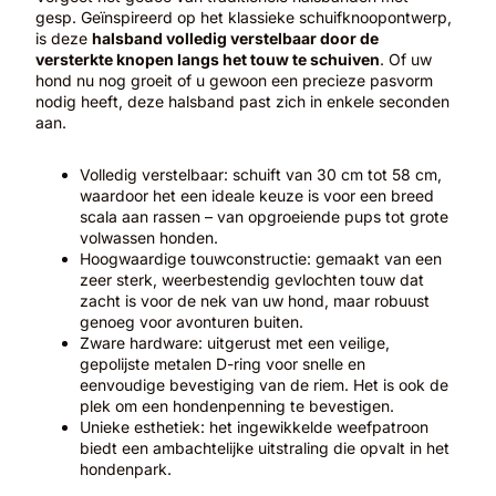
gesp. Geïnspireerd op het klassieke schuifknoopontwerp,
is deze
halsband volledig verstelbaar door de
versterkte knopen langs het touw te schuiven
. Of uw
hond nu nog groeit of u gewoon een precieze pasvorm
nodig heeft, deze halsband past zich in enkele seconden
aan.
Volledig verstelbaar: schuift van 30 cm tot 58 cm,
waardoor het een ideale keuze is voor een breed
scala aan rassen – van opgroeiende pups tot grote
volwassen honden.
Hoogwaardige touwconstructie: gemaakt van een
zeer sterk, weerbestendig gevlochten touw dat
zacht is voor de nek van uw hond, maar robuust
genoeg voor avonturen buiten.
Zware hardware: uitgerust met een veilige,
gepolijste metalen D-ring voor snelle en
eenvoudige bevestiging van de riem. Het is ook de
plek om een hondenpenning te bevestigen.
Unieke esthetiek: het ingewikkelde weefpatroon
biedt een ambachtelijke uitstraling die opvalt in het
hondenpark.