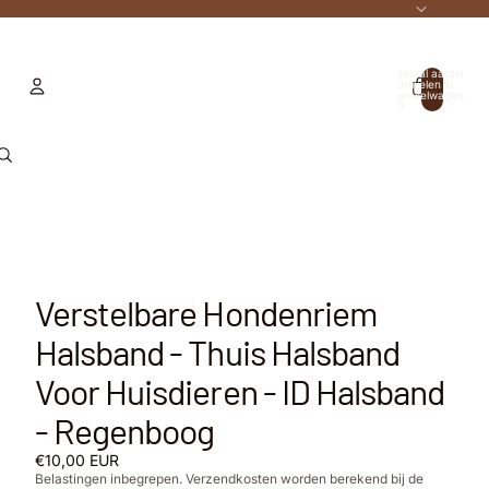
Totaal aantal
artikelen in
winkelwagen:
0
Account
Andere inlogopties
Bestellingen
Profiel
Verstelbare Hondenriem
Halsband - Thuis Halsband
Voor Huisdieren - ID Halsband
- Regenboog
€10,00 EUR
Belastingen inbegrepen. Verzendkosten worden berekend bij de