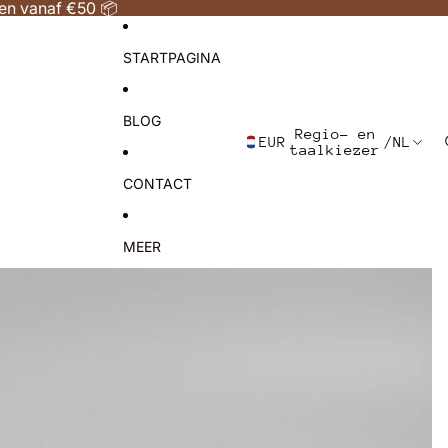
gen vanaf €50 📦
STARTPAGINA
BLOG
Regio- en
EUR
/
NL
taalkiezer
CONTACT
MEER