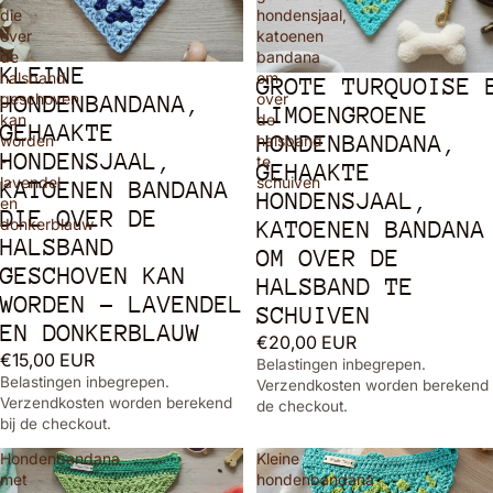
die
hondensjaal,
over
katoenen
de
bandana
KLEINE
halsband
om
GROTE TURQUOISE 
geschoven
over
HONDENBANDANA,
LIMOENGROENE
kan
de
GEHAAKTE
HONDENBANDANA,
worden
halsband
HONDENSJAAL,
-
te
GEHAAKTE
lavendel
schuiven
KATOENEN BANDANA
HONDENSJAAL,
en
DIE OVER DE
donkerblauw
KATOENEN BANDANA
HALSBAND
OM OVER DE
GESCHOVEN KAN
HALSBAND TE
WORDEN - LAVENDEL
SCHUIVEN
EN DONKERBLAUW
€20,00 EUR
€15,00 EUR
Belastingen inbegrepen.
Belastingen inbegrepen.
Verzendkosten worden berekend 
Verzendkosten worden berekend
de checkout.
bij de checkout.
Hondenbandana
Kleine
met
hondenbandana