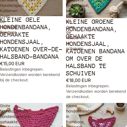
Hondensjaal,
hondensjaal,
Katoenen
katoenen
Over-
bandana
KLEINE GELE
KLEINE GROENE
de-
om
HONDENBANDANA,
Halsband-
over
HONDENBANDANA,
Bandana
de
GEHAAKTE
GEHAAKTE
halsband
HONDENSJAAL,
HONDENSJAAL,
te
KATOENEN OVER-DE-
schuiven
KATOENEN BANDANA
HALSBAND-BANDANA
OM OVER DE
€15,00 EUR
HALSBAND TE
Belastingen inbegrepen.
SCHUIVEN
Verzendkosten worden berekend
€18,00 EUR
bij de checkout.
Belastingen inbegrepen.
Verzendkosten worden berekend 
de checkout.
Grote
Kleine
frambozenrode
hondenbandana
hondenbandana,
in
gehaakte
framboos,