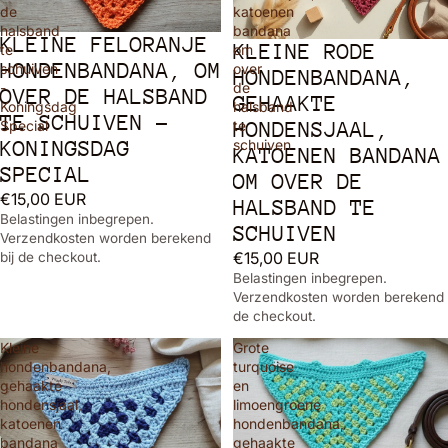
de
katoenen
halsband
bandana
KLEINE FELORANJE
KLEINE RODE
te
om
HONDENBANDANA, OM
schuiven
over
HONDENBANDANA,
-
de
OVER DE HALSBAND
GEHAAKTE
Koningsdag
halsband
TE SCHUIVEN -
HONDENSJAAL,
Special
te
KONINGSDAG
schuiven
KATOENEN BANDANA
SPECIAL
OM OVER DE
€15,00 EUR
HALSBAND TE
Belastingen inbegrepen.
SCHUIVEN
Verzendkosten worden berekend
€15,00 EUR
bij de checkout.
Belastingen inbegrepen.
Verzendkosten worden berekend 
de checkout.
Kleine
Grote
hondenbandana,
turquoise
gehaakte
en
hondensjaal,
limoengroene
katoenen
hondenbandana,
bandana
gehaakte