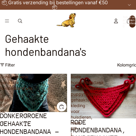
📦 Gratis verzending bij bestellingen vanaf €50
📦
Totaal aa
artikelen 
winkelwa
0
Gehaakte
hondenbandana's
Filter
Kolomgri
Donkergroene
Rode
gehaakte
hondenbandana,
hondenbandana
handgemaakte
-
puppyhalsband,
Maat
gehaakte
XS-
kleding
XL
voor
DONKERGROENE
huisdieren,
RODE
Uitverkocht
GEHAAKTE
maat
XS-
HONDENBANDANA,
HONDENBANDANA -
L