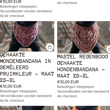
€10,00 EUR
de checkout.
Belastingen inbegrepen.
Verzendkosten worden berekend
bij de checkout.
Gehaakte
Pastel
hondenbandana
regenboog
in
gehaakte
gemêleerd
hondenbandana
pruimkleur
-
-
Maat
Maat
XS-
GEHAAKTE
PASTEL REGENBOOG
XS-
XL
HONDENBANDANA IN
XL
GEHAAKTE
GEMÊLEERD
HONDENBANDANA -
PRUIMKLEUR - MAAT
MAAT XS-XL
XS-XL
€10,00 EUR
€10,00 EUR
Belastingen inbegrepen.
Belastingen inbegrepen.
Verzendkosten worden berekend 
Verzendkosten worden berekend
de checkout.
bij de checkout.
Gehaakte
Oranje