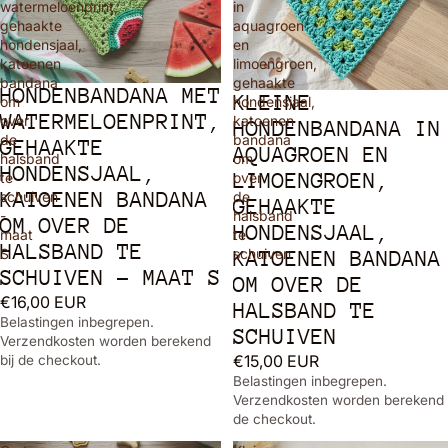
watermeloenprint,
in
gehaakte
aquagroen
hondensjaal,
en
katoenen
limoengroen,
bandana
gehaakte
HONDENBANDANA MET
KLEINE
om
hondensjaal,
WATERMELOENPRINT,
over
katoenen
HONDENBANDANA IN
de
bandana
GEHAAKTE
AQUAGROEN EN
halsband
om
HONDENSJAAL,
LIMOENGROEN,
te
over
KATOENEN BANDANA
schuiven
de
GEHAAKTE
-
halsband
OM OVER DE
HONDENSJAAL,
maat
te
HALSBAND TE
S
schuiven
KATOENEN BANDANA
SCHUIVEN - MAAT S
OM OVER DE
€16,00 EUR
HALSBAND TE
Belastingen inbegrepen.
SCHUIVEN
Verzendkosten worden berekend
€15,00 EUR
bij de checkout.
Belastingen inbegrepen.
Verzendkosten worden berekend 
de checkout.