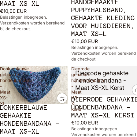
HANDGEMAAKTE
MAAT XS-XL
PUPPYHALSBAND,
€10,00 EUR
GEHAAKTE KLEDING
Belastingen inbegrepen.
Verzendkosten worden berekend
VOOR HUISDIEREN,
bij de checkout.
MAAT XS-L
€10,00 EUR
Belastingen inbegrepen.
Verzendkosten worden berekend 
de checkout.
Donkerblauwe
Dieprode
Dieprode gehaakte
gehaakte
gehaakte
hondenbandana -
hondenbandana
hondenbandana
-
-
Maat XS-XL Kerst
Maat
Maat
XS-
XS-
DIEPRODE GEHAAKT
XL
XL
HONDENBANDANA -
DONKERBLAUWE
Kerst
MAAT XS-XL KERST
GEHAAKTE
HONDENBANDANA -
€10,00 EUR
Belastingen inbegrepen.
MAAT XS-XL
Verzendkosten worden berekend 