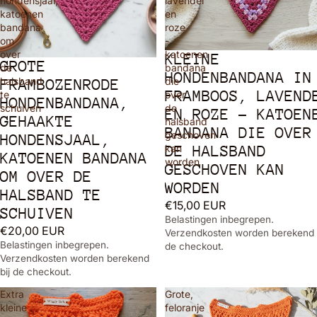
hondensjaal,
lavendel
katoenen
en
bandana
roze
om
-
over
katoenen
KLEINE
GROTE
de
bandana
HONDENBANDANA IN
halsband
die
FRAMBOZENRODE
FRAMBOOS, LAVEND
te
over
HONDENBANDANA,
schuiven
de
EN ROZE - KATOEN
GEHAAKTE
halsband
BANDANA DIE OVER
geschoven
HONDENSJAAL,
kan
DE HALSBAND
KATOENEN BANDANA
worden
GESCHOVEN KAN
OM OVER DE
WORDEN
HALSBAND TE
€15,00 EUR
SCHUIVEN
Belastingen inbegrepen.
€20,00 EUR
Verzendkosten worden berekend 
Belastingen inbegrepen.
de checkout.
Verzendkosten worden berekend
bij de checkout.
Extra
Grote,
kleine
feloranje