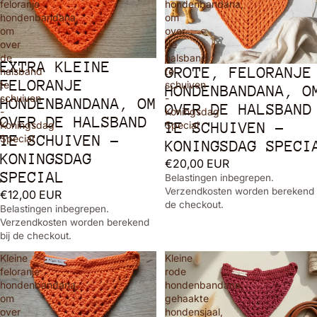
feloranje
hondenbandana,
hondenbandana,
om
om
over
over
de
de
halsband
EXTRA KLEINE
GROTE, FELORANJE
halsband
te
FELORANJE
te
schuiven
HONDENBANDANA, O
schuiven
-
HONDENBANDANA, OM
OVER DE HALSBAND
-
Koningsdag
OVER DE HALSBAND
TE SCHUIVEN -
Koningsdag
Special
TE SCHUIVEN -
Special
KONINGSDAG SPECI
KONINGSDAG
€20,00 EUR
SPECIAL
Belastingen inbegrepen.
Verzendkosten worden berekend 
€12,00 EUR
de checkout.
Belastingen inbegrepen.
Verzendkosten worden berekend
bij de checkout.
Kleine
Kleine
feloranje
rode
hondenbandana,
hondenbandana,
om
gehaakte
over
hondensjaal,