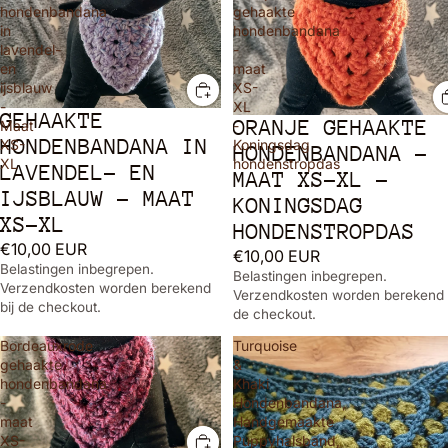
hondenbandana
gehaakte
in
hondenbandana
lavendel-
-
en
maat
ijsblauw
XS-
-
XL
GEHAAKTE
ORANJE GEHAAKTE
Maat
-
HONDENBANDANA IN
XS-
Koningsdag
HONDENBANDANA -
XL
hondenstropdas
LAVENDEL- EN
MAAT XS-XL -
IJSBLAUW - MAAT
KONINGSDAG
XS-XL
HONDENSTROPDAS
€10,00 EUR
€10,00 EUR
Belastingen inbegrepen.
Belastingen inbegrepen.
Verzendkosten worden berekend
Verzendkosten worden berekend 
bij de checkout.
de checkout.
Bordeauxrode
Turquoise
gehaakte
&
hondenbandana
Khaki
-
Hondenbandana,
maat
Handgemaakte
XS-
Puppyhalsband,