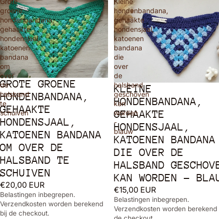
Grote
Kleine
groene
hondenbandana,
hondenbandana,
gehaakte
gehaakte
hondensjaal,
hondensjaal,
katoenen
katoenen
bandana
bandana
die
om
over
over
de
GROTE GROENE
de
halsband
KLEINE
halsband
geschoven
HONDENBANDANA,
HONDENBANDANA,
te
kan
GEHAAKTE
GEHAAKTE
schuiven
worden
HONDENSJAAL,
-
HONDENSJAAL,
blauw
KATOENEN BANDANA
KATOENEN BANDANA
OM OVER DE
DIE OVER DE
HALSBAND TE
HALSBAND GESCHOV
SCHUIVEN
KAN WORDEN - BLA
€20,00 EUR
€15,00 EUR
Belastingen inbegrepen.
Belastingen inbegrepen.
Verzendkosten worden berekend
Verzendkosten worden berekend 
bij de checkout.
de checkout.