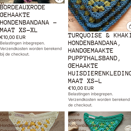
XL
Gehaakte
BORDEAUXRODE
Huisdierenkleding,
GEHAAKTE
Maat
XS-
HONDENBANDANA -
L
MAAT XS-XL
TURQUOISE & KHAK
€10,00 EUR
HONDENBANDANA,
Belastingen inbegrepen.
Verzendkosten worden berekend
HANDGEMAAKTE
bij de checkout.
PUPPYHALSBAND,
GEHAAKTE
HUISDIERENKLEDIN
MAAT XS-L
€10,00 EUR
Belastingen inbegrepen.
Verzendkosten worden berekend 
de checkout.
Kleine
Kleine
Gele
groene
Hondenbandana,
hondenbandana,
Gehaakte
gehaakte