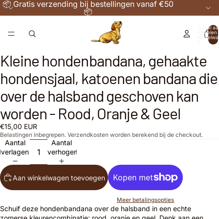
📦 Gratis verzending bij bestellingen vanaf €50
📦
Totaal aa
artikelen 
winkelwa
0
deo
deo
Kleine hondenbandana, gehaakte
elen
elen
Afbeelding
Afbeelding
Afbeelding
Afbeelding
openen
openen
openen
openen
hondensjaal, katoenen bandana die
in
in
in
in
volledig
volledig
volledig
volledig
over de halsband geschoven kan
scherm
scherm
scherm
scherm
worden - Rood, Oranje & Geel
€15,00 EUR
Belastingen inbegrepen. Verzendkosten worden berekend bij de checkout.
Aantal
Aantal
verlagen
verhogen
Aan winkelwagen toevoegen
Meer betalingsopties
Schuif deze hondenbandana over de halsband in een echte
zomerse kleurencombinatie: rood, oranje en geel. Denk aan een